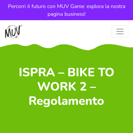
Percorri il futuro con MUV Game: esplora la nostra
pagina business!
ISPRA – BIKE TO
WORK 2 –
Regolamento