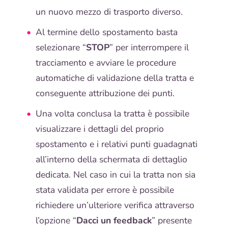
un nuovo mezzo di trasporto diverso.
Al termine dello spostamento basta
selezionare “
STOP
” per interrompere il
tracciamento e avviare le procedure
automatiche di validazione della tratta e
conseguente attribuzione dei punti.
Una volta conclusa la tratta è possibile
visualizzare i dettagli del proprio
spostamento e i relativi punti guadagnati
all’interno della schermata di dettaglio
dedicata. Nel caso in cui la tratta non sia
stata validata per errore è possibile
richiedere un’ulteriore verifica attraverso
l’opzione “
Dacci un feedback
” presente