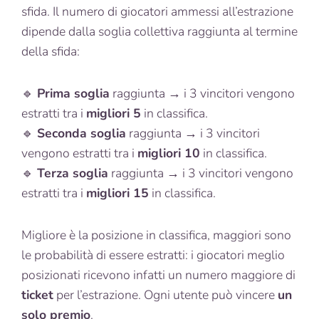
sfida. Il numero di giocatori ammessi all’estrazione
dipende dalla soglia collettiva raggiunta al termine
della sfida:
🔹
Prima soglia
raggiunta → i 3 vincitori vengono
estratti tra i
migliori 5
in classifica.
🔹
Seconda soglia
raggiunta → i 3 vincitori
vengono estratti tra i
migliori 10
in classifica.
🔹
Terza soglia
raggiunta → i 3 vincitori vengono
estratti tra i
migliori 15
in classifica.
Migliore è la posizione in classifica, maggiori sono
le probabilità di essere estratti: i giocatori meglio
posizionati ricevono infatti un numero maggiore di
ticket
per l’estrazione. Ogni utente può vincere
un
solo premio
.