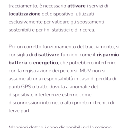
tracciamento, è necessario
attivare
i servizi di
localizzazione
del dispositivo, utilizzati
esclusivamente per validare gli spostamenti
sostenibili e per fini statistici e di ricerca.
Per un corretto funzionamento del tracciamento, si
consiglia di
disattivare
funzioni come il
risparmio
batteria
o
energetico
, che potrebbero interferire
con la registrazione dei percorsi. MUV non si
assume alcuna responsabilità in caso di perdita di
punti GPS o tratte dovuta a anomalie del
dispositivo, interferenze esterne come
disconnessioni internet o altri problemi tecnici di
terze parti.
Maggiori dettagli sono disponibili nella sezione