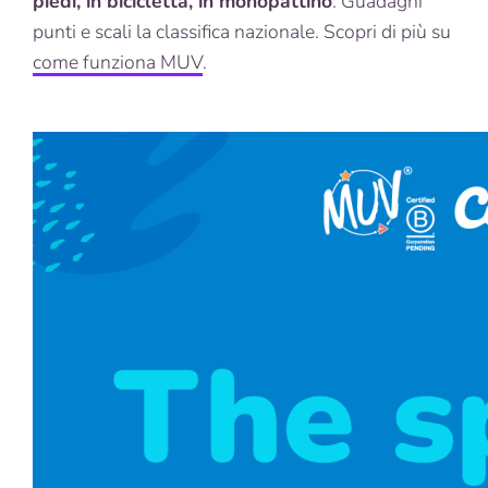
piedi, in bicicletta, in monopattino
. Guadagni
punti e scali la classifica nazionale. Scopri di più su
come funziona MUV
.