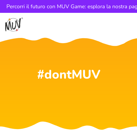
Percorri il futuro con MUV Game: esplora la nostra pag
#dontMUV