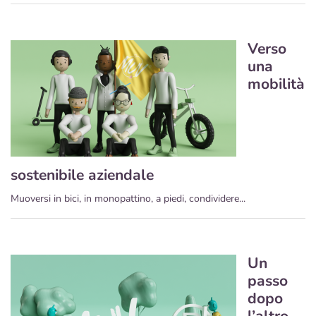
Verso
una
mobilità
sostenibile aziendale
Muoversi in bici, in monopattino, a piedi, condividere...
Un
passo
dopo
l’altro,