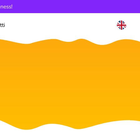
iness!
tti