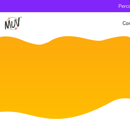
Perco
Co