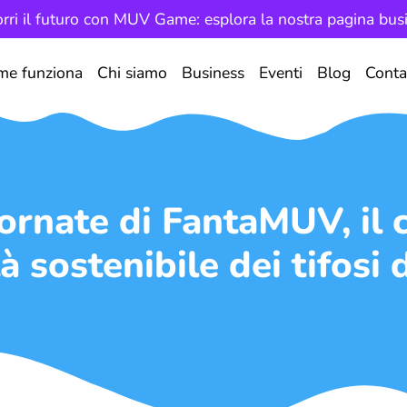
rri il futuro con MUV Game: esplora la nostra pagina bus
me funziona
Chi siamo
Business
Eventi
Blog
Conta
ornate di FantaMUV, il
à sostenibile dei tifosi d