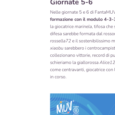
Giornate 5-6
Nelle giornate 5 e 6 di FantaMU
formazione con il modulo 4-3-
la giocatrice
marinela
, tifosa che
difesa sarebbe formata dal ross
rossella72
e il sostenibilissimo m
xiaobu
sarebbero i centrocampisti
collezionano vittorie, record di p
schieriamo la giallorossa
Alice1
come centravanti, giocatrice con l
in corso.