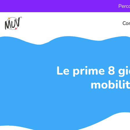
Perco
Co
Le prime 8 gi
mobilit