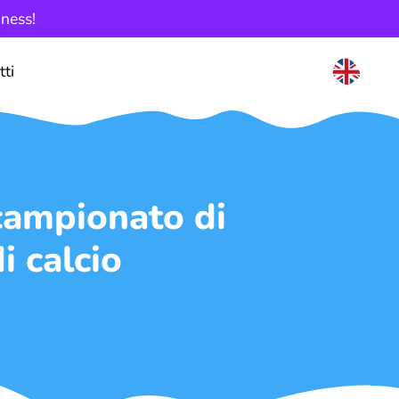
iness!
tti
 campionato di
i calcio