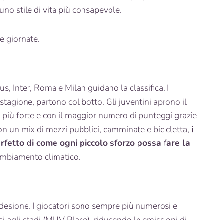
 uno stile di vita più consapevole.
e giornate.
s, Inter, Roma e Milan guidano la classifica. I
stagione, partono col botto. Gli juventini aprono il
 più forte e con il maggior numero di punteggi grazie
Con un mix di mezzi pubblici, camminate e bicicletta,
i
fetto di come ogni piccolo sforzo possa fare la
cambiamento climatico.
adesione. I giocatori sono sempre più numerosi e
i agli stadi (MUV Place), riducendo le emissioni di