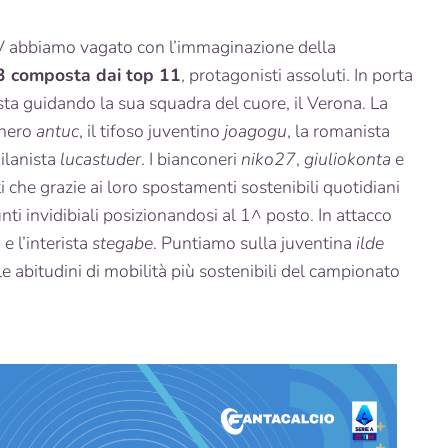
V abbiamo vagato con l’immaginazione della
3 composta dai top 11
, protagonisti assoluti. In porta
 sta guidando la sua squadra del cuore, il Verona. La
onero
antuc
, il tifoso juventino
joagogu
, la romanista
ilanista
lucastuder
. I bianconeri
niko27
,
giuliokonta
e
 che grazie ai loro spostamenti sostenibili quotidiani
unti invidibiali posizionandosi al 1^ posto. In attacco
2
e l’interista
stegabe
. Puntiamo sulla juventina
ilde
e abitudini di mobilità più sostenibili del campionato