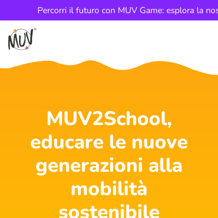
Percorri il futuro con MUV Game: esplora la nos
MUV2School,
educare le nuove
generazioni alla
mobilità
sostenibile