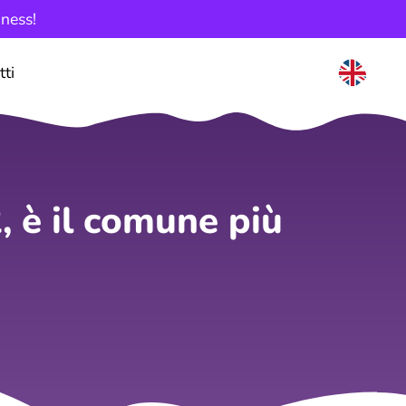
iness!
tti
, è il comune più