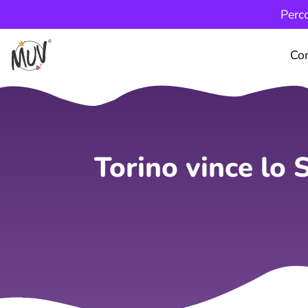
Perco
Co
Torino vince lo 