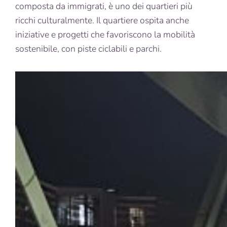
composta da immigrati, è uno dei quartieri più
ricchi culturalmente. Il quartiere ospita anche
iniziative e progetti che favoriscono la mobilità
sostenibile, con piste ciclabili e parchi.