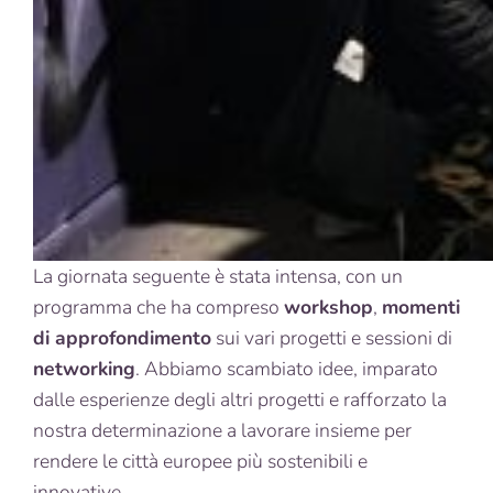
La giornata seguente è stata intensa, con un
programma che ha compreso
workshop
,
momenti
di approfondimento
sui vari progetti e sessioni di
networking
. Abbiamo scambiato idee, imparato
dalle esperienze degli altri progetti e rafforzato la
nostra determinazione a lavorare insieme per
rendere le città europee più sostenibili e
innovative.