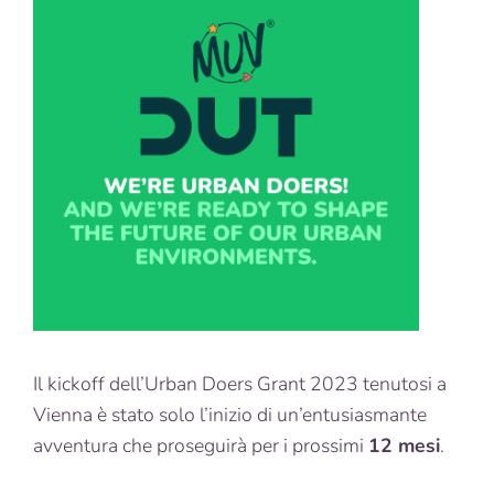
Il kickoff dell’Urban Doers Grant 2023 tenutosi a
Vienna è stato solo l’inizio di un’entusiasmante
avventura che proseguirà per i prossimi
12 mesi
.