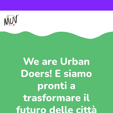
We are Urban
Doers! E siamo
pronti a
trasformare il
futuro delle città