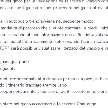
ini del gioco per la validazione della scelta di viaggio co
essenziale che il giocatore, per procedere nel gioco, abbia 
letta, in autobus o treno avviene nel seguente modo:
 modalità di percorso che si vuole tracciare: “a piedi“, “bic
ario, salvando alcune informazioni utili ai fini della validaz
e la modalità di tracciamento selezionando l’icona relativ
TOP”; sarà possibile visualizzare i dettagli del viaggio e v
e guadagna punti.
seguenti:
nti proporzionale alla distanza percorsa a piedi, in bicic
 l’itinerario tracciato tramite l’app.
porzionalmente il numero di punti raccolti in funzione di
io stato nel gioco accedendo alla sezione Challenge.