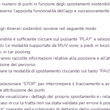
umero di punti in funzione degli spostamenti sostenibili p
verso l’apposita funzionalità dell’app e successivamente ve
gli itinerari sostenibili avviene nel seguente modo:
nibile è sufficiente cliccare sul pulsante “PLAY” e selez
ili. Le modalità supportate da MUV sono: a piedi, in bicicle
i, in car pooling.
anno raccolte informazioni relative alla posizione e all’att
azione del percorso.
iare la modalità di spostamento cliccando sul tasto “PAUS
elezionare “STOP” per interrompere il tracciamento e av
e attribuzione dei punti.
le visualizzare i dettagli del proprio spostamento e i rela
so in cui la tratta non sia stata validata per errore è poss
ack” presente nella schermata di dettaglio dello spostame