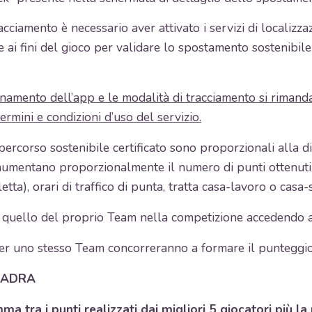
cciamento è necessario aver attivato i servizi di localizza
 ai fini del gioco per validare lo spostamento sostenibile d
onamento dell’app e le modalità di tracciamento si rimanda
rmini e condizioni d’uso del servizio.
percorso sostenibile certificato sono proporzionali alla d
aumentano proporzionalmente il numero di punti ottenuti i
letta), orari di traffico di punta, tratta casa-lavoro o casa-
 e quello del proprio Team nella competizione accedendo a
o per uno stesso Team concorreranno a formare il punteggi
UADRA
a tra i punti realizzati dai migliori 5 giocatori più la