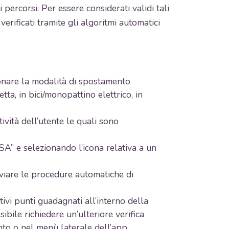
ercorsi. Per essere considerati validi tali
rificati tramite gli algoritmi automatici
ionare la modalità di spostamento
tta, in bici/monopattino elettrico, in
ività dell’utente le quali sono
A” e selezionando l’icona relativa a un
viare le procedure automatiche di
tivi punti guadagnati all’interno della
ibile richiedere un’ulteriore verifica
nto o nel menù laterale dell’app.