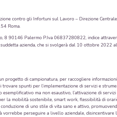
razione contro gli Infortuni sul Lavoro – Direzione Central
0154 Roma.
io, 8 90146 Palermo P.Iva 06837280822, indice attraver
 suddetta azienda, che si svolgerà dal 10 ottobre 2022 
un progetto di campionatura, per raccogliere informazioni e
i trovare spunti per l’implementazione di servizi e strument
o esemplificativo ma non esaustivo, l’attivazione di servizi
per la mobilità sostenibile, smart work, flessibilità di orario
a conduzione di uno stile di vita sano e attivo, promuove
età vorrebbe perseguire a livello aziendale, disincentivare