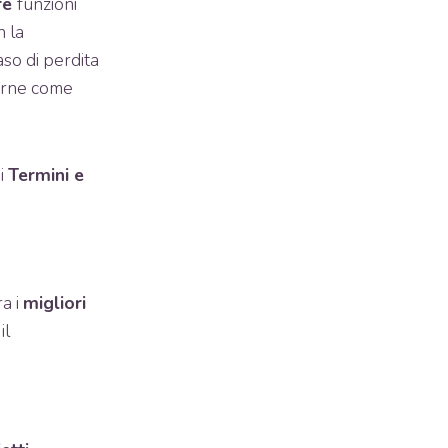
are
funzioni
n la
so di perdita
terne come
ei
Termini e
ra i
migliori
il