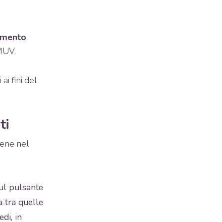
rimento
.
MUV.
i fini del
ti
iene nel
sul pulsante
a tra quelle
di, in