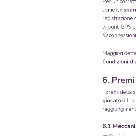
Per un corrett
come il
rispar
registrazione 
di punti GPS o
disconnessioni 
Maggiori dettag
Condizioni d’
6. Premi
I premi della 
giocatori
. Il
raggiungimento
6.1 Meccani