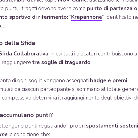
 punti, i tragitti devono avere come
punto di partenza o
nto sportivo di riferimento:
“
Krapannone
“, identificato n
ace
.
o della Sfida
Sfida Collaborativa
, in cui tutti i giocatori contribuiscono 
 raggiungere
tre soglie di traguardo
.
nto di ogni soglia vengono assegnati
badge e premi
.
mulati da ciascun partecipante si sommano al totale genera
 complessivo determina il raggiungimento degli obiettivi de
 accumulano punti?
 ottengono punti registrando i propri
spostamenti sostenib
ame
, a condizione che: