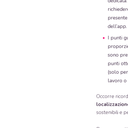
dedicata.
richieder
presente
dell’app.
I punti g
proporzio
sono pre
punti ott
(solo per
lavoro o 
Occorre ricord
localizzazion
sostenibili e per