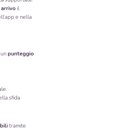
 arrivo
il
ell’app e nella
a un
punteggio
le.
lla sfida.
ili
tramite