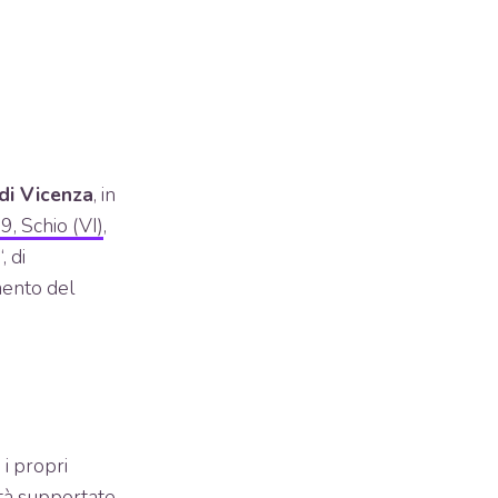
di Vicenza
, in
 9, Schio (VI)
,
“, di
mento del
 i propri
ità supportate.