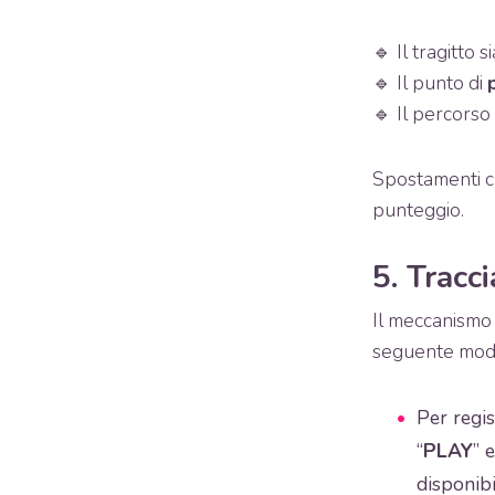
🔹 Il tragitto s
🔹 Il punto di
🔹 Il percors
Spostamenti ch
punteggio.
5. Tracc
Il meccanismo 
seguente mod
Per regis
“
PLAY
” 
disponibi