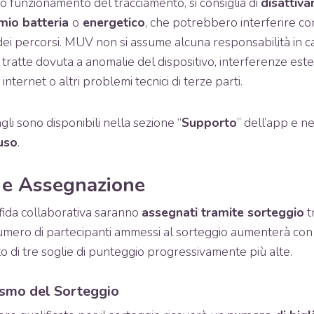
o funzionamento del tracciamento, si consiglia di
disattiv
mio batteria
o
energetico
, che potrebbero interferire co
dei percorsi. MUV non si assume alcuna responsabilità in ca
 tratte dovuta a anomalie del dispositivo, interferenze es
internet o altri problemi tecnici di terze parti.
li sono disponibili nella sezione “
Supporto
” dell’app e n
uso
.
 e Assegnazione
sfida collaborativa saranno
assegnati tramite sorteggio
t
 numero di partecipanti ammessi al sorteggio aumenterà con 
 di tre soglie di punteggio progressivamente più alte.
smo del Sorteggio