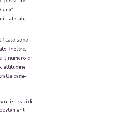
 è possibile
dback
”
nù laterale
tificato sono
to. Inoltre,
 il numero di
, altitudine
 tratta casa-
vare
i servizi di
 spostamenti