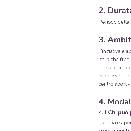
2. Durat
Periodo della 
3. Ambit
L’iniziativa è a
Italia che fre
ed ha lo scopo
incentivare un
centro sportiv
4. Modal
4.1 Chi può
La sfida è aper
spostamenti s