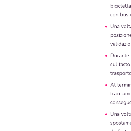
biciclett
con bus e
Una volta
posizione
validazio
Durante 
sul tasto
trasporto
Al termi
tracciame
conseguen
Una volta
spostamen