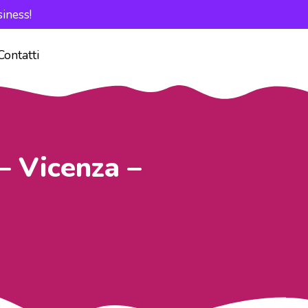
iness!
Contatti
– Vicenza –