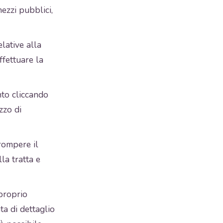
mezzi pubblici,
lative alla
ffettuare la
nto cliccando
zzo di
rrompere il
la tratta e
 proprio
ta di dettaglio