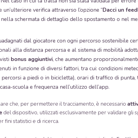
 Nel caso in cui la tratta non sia stata validata per errore
e un’ulteriore verifica attraverso l’opzione “
Dacci un fee
 nella schermata di dettaglio dello spostamento o nel me
uadagnati dal giocatore con ogni percorso sostenibile cer
nali alla distanza percorsa e al sistema di mobilità adotta
visti
bonus aggiuntivi
, che aumentano proporzionalmente
enuti in funzione di diversi fattori, tra cui: condizioni meteo
 percorsi a piedi o in bicicletta), orari di traffico di punta,
casa-scuola e frequenza nell’utilizzo dell’app.
are che, per permettere il tracciamento, è necessario
atti
e
del dispositivo, utilizzati esclusivamente per validare gli
 fini statistici e di ricerca.