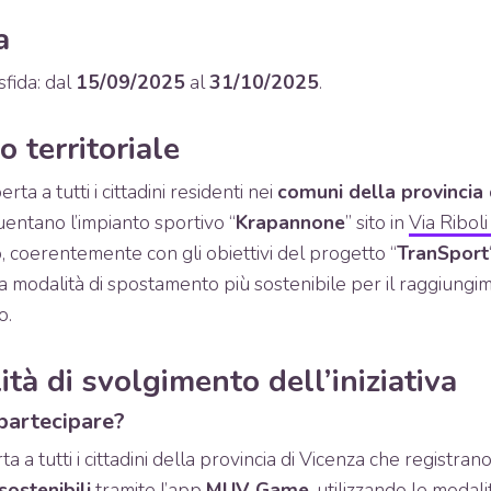
a
sfida: dal
15/09/2025
al
31/10/2025
.
o territoriale
perta a tutti i cittadini residenti nei
comuni della provincia 
quentano l’impianto sportivo “
Krapannone
” sito in
Via Riboli
, coerentemente con gli obiettivi del progetto “
TranSport
a modalità di spostamento più sostenibile per il raggiungi
o.
ità di svolgimento dell’iniziativa
 partecipare?
ta a tutti i cittadini della provincia di Vicenza che registrano
ostenibili
tramite l’app
MUV Game
, utilizzando le modal