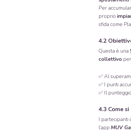
Per accumulare
proprio
impia
sfida come
Pl
4.2 Obiettiv
Questa è una
collettivo
per
✅ Al superame
✅ I punti accu
✅ Il punteggio
4.3 Come si
I partecipanti
l’app
MUV G