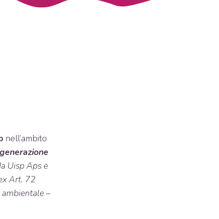
p
nell’ambito
rigenerazione
a Uisp Aps e
ex Art. 72
 ambientale –