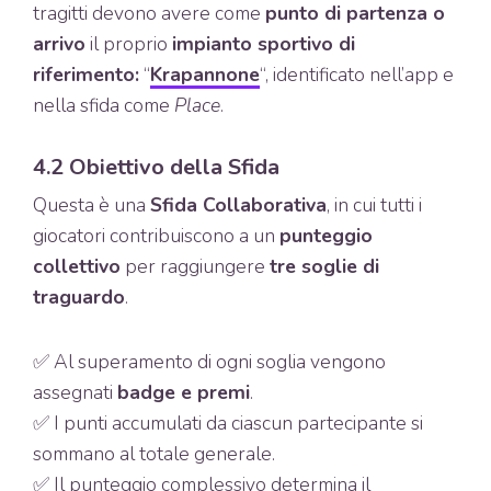
tragitti devono avere come
punto di partenza o
arrivo
il proprio
impianto sportivo di
riferimento:
“
Krapannone
“, identificato nell’app e
nella sfida come
Place
.
4.2 Obiettivo della Sfida
Questa è una
Sfida Collaborativa
, in cui tutti i
giocatori contribuiscono a un
punteggio
collettivo
per raggiungere
tre soglie di
traguardo
.
✅ Al superamento di ogni soglia vengono
assegnati
badge e premi
.
✅ I punti accumulati da ciascun partecipante si
sommano al totale generale.
✅ Il punteggio complessivo determina il