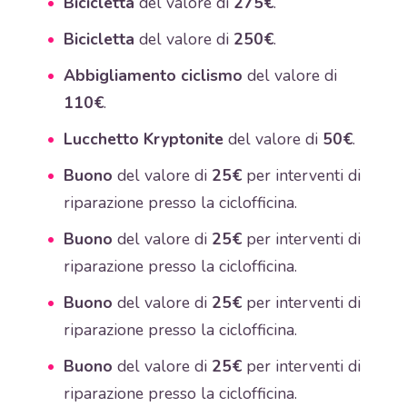
Bicicletta
del valore di
275€
.
Bicicletta
del valore di
250€
.
Abbigliamento ciclismo
del valore di
110€
.
Lucchetto Kryptonite
del valore di
50€
.
Buono
del valore di
25€
per interventi di
riparazione presso la ciclofficina.
Buono
del valore di
25€
per interventi di
riparazione presso la ciclofficina.
Buono
del valore di
25€
per interventi di
riparazione presso la ciclofficina.
Buono
del valore di
25€
per interventi di
riparazione presso la ciclofficina.