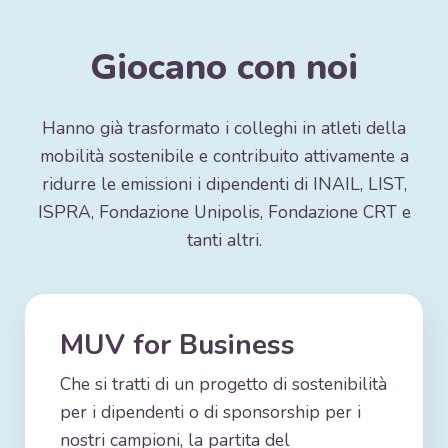
Giocano con noi
Hanno già trasformato i colleghi in atleti della
mobilità sostenibile e contribuito attivamente a
ridurre le emissioni i dipendenti di INAIL, LIST,
ISPRA, Fondazione Unipolis, Fondazione CRT e
tanti altri.
MUV for Business
Che si tratti di un progetto di sostenibilità
per i dipendenti o di sponsorship per i
nostri campioni, la partita del