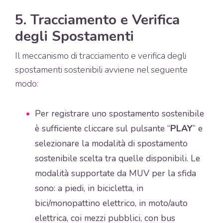
5. Tracciamento e Verifica
degli Spostamenti
Il meccanismo di tracciamento e verifica degli
spostamenti sostenibili avviene nel seguente
modo:
Per registrare uno spostamento sostenibile
è sufficiente cliccare sul pulsante “
PLAY
” e
selezionare la modalità di spostamento
sostenibile scelta tra quelle disponibili. Le
modalità supportate da MUV per la sfida
sono: a piedi, in bicicletta, in
bici/monopattino elettrico, in moto/auto
elettrica, coi mezzi pubblici, con bus