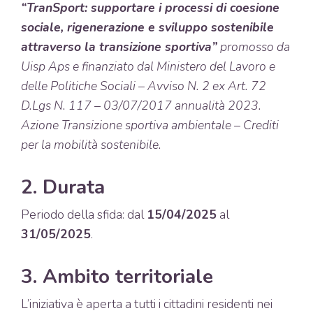
“TranSport: supportare i processi di coesione
sociale, rigenerazione e sviluppo sostenibile
attraverso la transizione sportiva”
promosso da
Uisp Aps e finanziato dal Ministero del Lavoro e
delle Politiche Sociali – Avviso N. 2 ex Art. 72
D.Lgs N. 117 – 03/07/2017 annualità 2023.
Azione Transizione sportiva ambientale – Crediti
per la mobilità sostenibile.
2. Durata
Periodo della sfida: dal
15/04/2025
al
31/05/2025
.
3. Ambito territoriale
L’iniziativa è aperta a tutti i cittadini residenti nei