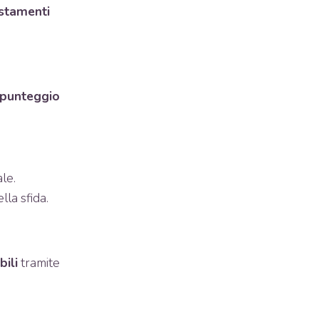
stamenti
punteggio
le.
lla sfida.
ili
tramite