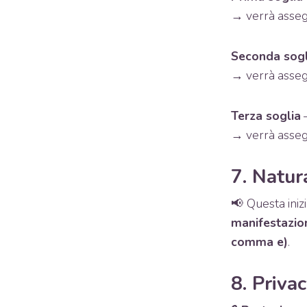
→ verrà asseg
Seconda sogl
→ verrà asseg
Terza soglia
–
→ verrà asseg
7. Natura
📢
Questa inizi
manifestazion
comma e)
.
8. Priva