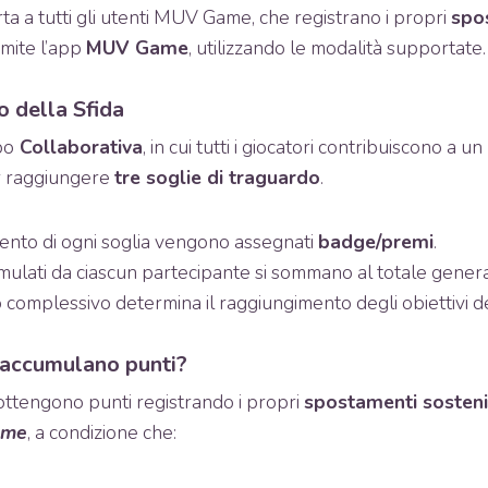
rta a tutti gli utenti MUV Game, che registrano i propri
spo
mite l’app
MUV Game
, utilizzando le modalità supportate.
o della Sfida
po
Collaborativa
, in cui tutti i giocatori contribuiscono a un
 raggiungere
tre soglie di traguardo
.
nto di ogni soglia vengono assegnati
badge/premi
.
mulati da ciascun partecipante si sommano al totale genera
 complessivo determina il raggiungimento degli obiettivi de
 accumulano punti?
 ottengono punti registrando i propri
spostamenti sostenib
ame
, a condizione che: