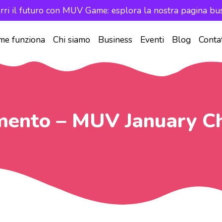
rri il futuro con MUV Game: esplora la nostra pagina bus
me funziona
Chi siamo
Business
Eventi
Blog
Contat
ento – MUV January C