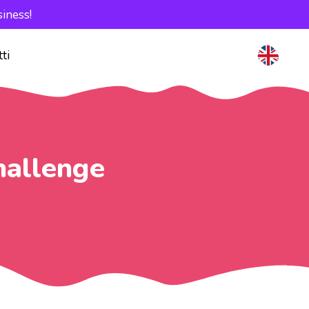
iness!
ti
hallenge