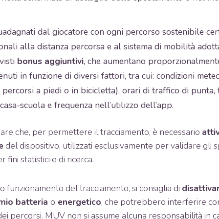
uadagnati dal giocatore con ogni percorso sostenibile cer
nali alla distanza percorsa e al sistema di mobilità adotta
visti
bonus aggiuntivi
, che aumentano proporzionalmente
enuti in funzione di diversi fattori, tra cui: condizioni meteo
 percorsi a piedi o in bicicletta), orari di traffico di punta,
casa-scuola e frequenza nell’utilizzo dell’app.
are che, per permettere il tracciamento, è necessario
atti
e
del dispositivo, utilizzati esclusivamente per validare gli
 fini statistici e di ricerca.
o funzionamento del tracciamento, si consiglia di
disattiv
mio batteria
o
energetico
, che potrebbero interferire co
dei percorsi. MUV non si assume alcuna responsabilità in ca