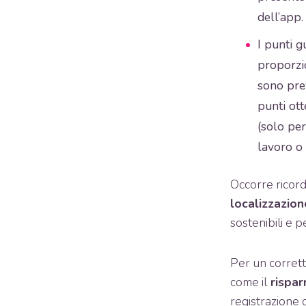
dell’app.
I punti g
proporzio
sono pre
punti ott
(solo per
lavoro o 
Occorre ricord
localizzazion
sostenibili e per
Per un corrett
come il
rispar
registrazione 