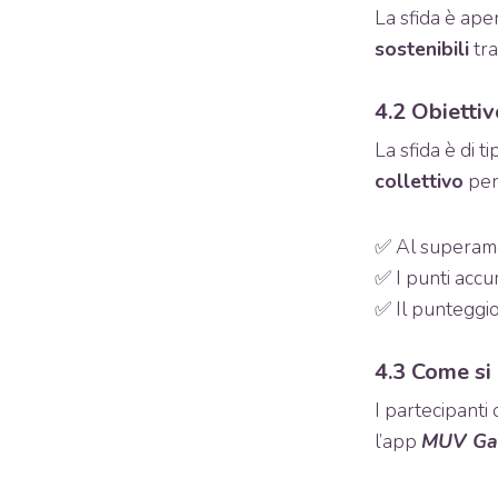
La sfida è ape
sostenibili
tra
4.2 Obiettiv
La sfida è di ti
collettivo
per
✅ Al superame
✅ I punti accu
✅ Il punteggio
4.3 Come si
I partecipanti
l’app
MUV G