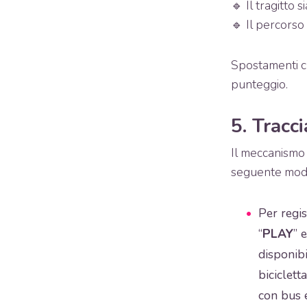
🔹 Il tragitto s
🔹 Il percors
Spostamenti ch
punteggio.
5. Tracc
Il meccanismo 
seguente mod
Per regis
“
PLAY
” 
disponibi
biciclett
con bus e