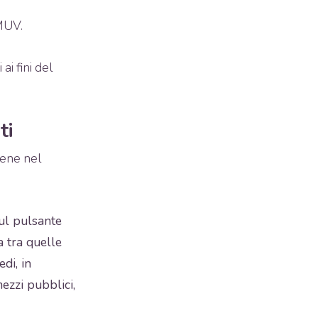
MUV.
i fini del
ti
iene nel
sul pulsante
a tra quelle
di, in
mezzi pubblici,