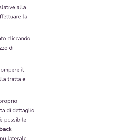
lative alla
ffettuare la
nto cliccando
zzo di
rrompere il
la tratta e
 proprio
ta di dettaglio
 è possibile
dback
”
nù laterale