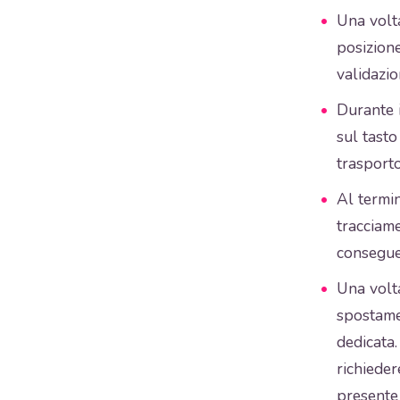
Una volta
posizione
validazio
Durante 
sul tasto
trasporto
Al termi
tracciame
conseguen
Una volta
spostamen
dedicata.
richieder
presente