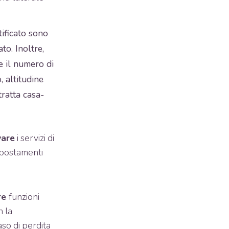
tificato sono
to. Inoltre,
 il numero di
, altitudine
 tratta casa-
vare
i servizi di
 spostamenti
are
funzioni
n la
so di perdita