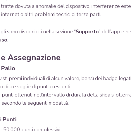
 tratte dovuta a anomalie del dispositivo, interferenze es
internet o altri problemi tecnici di terze parti.
li sono disponibili nella sezione “
Supporto
” dell’app e n
uso
.
 e Assegnazione
 Palio
sti premi individuali di alcun valore, bensì dei badge legati
di tre soglie di punti crescenti.
 punti ottenuti nell’intervallo di durata della sfida si otter
ti secondo le seguenti modalità.
i Punti
– 50.000 punti complessivi