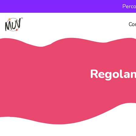
Perco
Co
Regolam