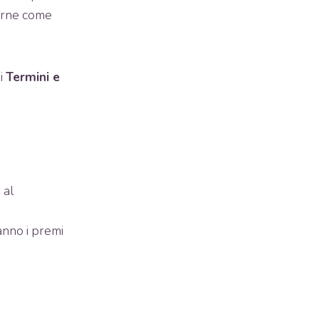
terne come
ei
Termini e
 al
ranno i premi