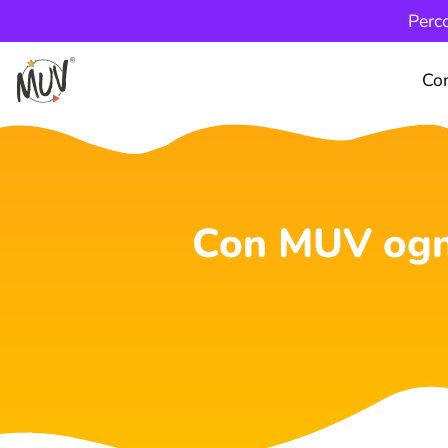
Perco
Co
Con MUV ogni