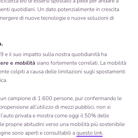
bicicletta e/o di essersi spostato a piedi per andare a
menti quotidiani. Un dato potenzialmente in crescita
emergere di nuove tecnologie e nuove soluzioni di
à.
 e il suo impatto sulla nostra quotidianità ha
sere
e
mobilità
siano fortemente correlati.
La mobilità
nte colpiti a causa delle limitazioni sugli spostamenti
ica.
 un campione di 1.600 persone, pur confermando le
ropensione all’utilizzo di mezzi pubblici, non si
l’auto privata e mostra come oggi il 50% delle
e proprie abitudini verso una mobilità più sostenibile
dagine sono aperti e consultabili a
questo link
.