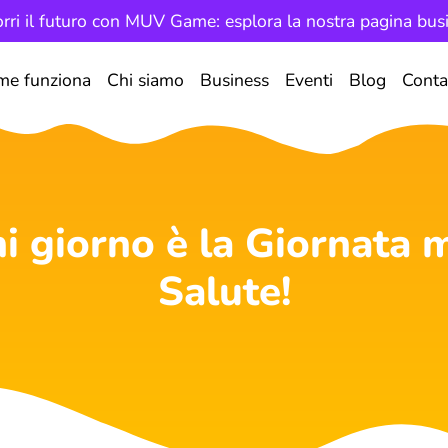
rri il futuro con MUV Game: esplora la nostra pagina bus
me funziona
Chi siamo
Business
Eventi
Blog
Conta
 giorno è la Giornata m
Salute!