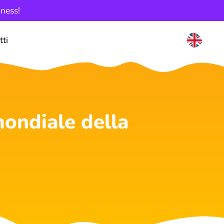
iness!
tti
ondiale della