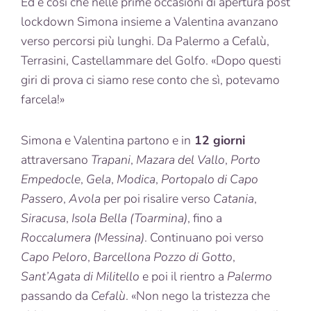
Ed è così che nelle prime occasioni di apertura post
lockdown Simona insieme a Valentina avanzano
verso percorsi più lunghi. Da Palermo a Cefalù,
Terrasini, Castellammare del Golfo. «Dopo questi
giri di prova ci siamo rese conto che sì, potevamo
farcela!»
Simona e Valentina partono e in
12 giorni
attraversano
Trapani
,
Mazara del Vallo
,
Porto
Empedocle
,
Gela
,
Modica
,
Portopalo di Capo
Passero
,
Avola
per poi risalire verso
Catania
,
Siracusa
,
Isola Bella (Toarmina)
, fino a
Roccalumera
(Messina)
. Continuano poi verso
Capo Peloro
,
Barcellona Pozzo di Gotto
,
Sant’Agata di Militello
e poi il rientro a
Palermo
passando da
Cefalù
. «Non nego la tristezza che