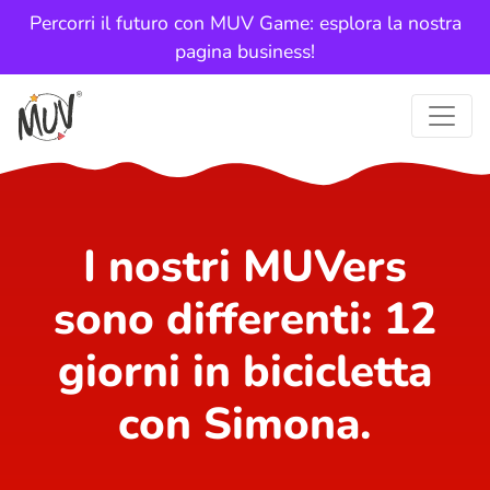
Percorri il futuro con MUV Game: esplora la nostra
pagina business!
I nostri MUVers
sono differenti: 12
giorni in bicicletta
con Simona.