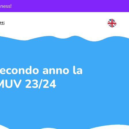
iness!
tti
secondo anno la
aMUV 23/24