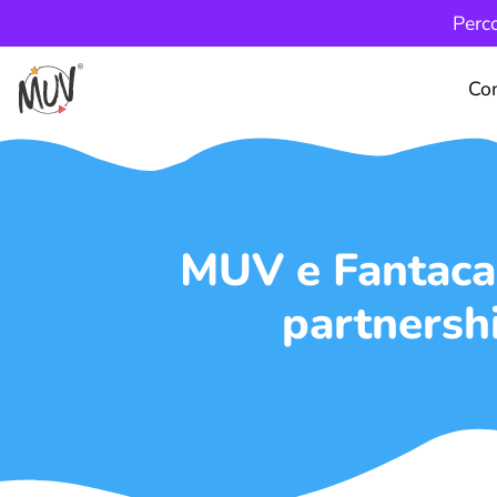
Perco
Co
MUV e Fantacal
partnersh