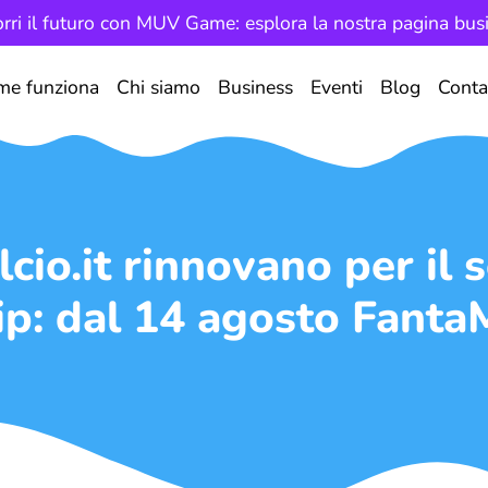
rri il futuro con MUV Game: esplora la nostra pagina bus
me funziona
Chi siamo
Business
Eventi
Blog
Conta
cio.it rinnovano per il 
ip: dal 14 agosto Fant