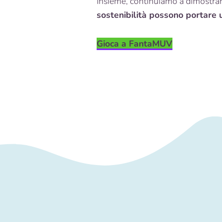
Insieme, continuiamo a dimostra
sostenibilità possono portar
Gioca a FantaMUV