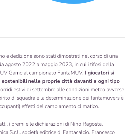
o e dedizione sono stati dimostrati nel corso di una
a agosto 2022 a maggio 2023, in cui i tifosi della
p MUV Game al campionato FantaMUV.
I giocatori si
 sostenibili
nelle proprie città davanti a ogni tipo
 torridi estivi di settembre alle condizioni meteo avverse
irito di squadra e la determinazione dei fantamuvers è
eoccupanti) effetti del cambiamento climatico.
atti, i premi e le dichiarazioni di Nino Ragosta,
a S.r.l., società editrice di Fantacalcio, Francesco