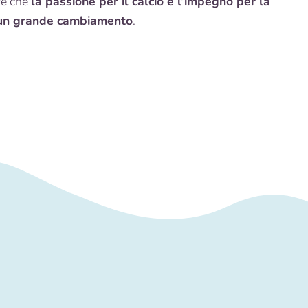
re che
la passione per il calcio e l’impegno per la
e un grande cambiamento
.