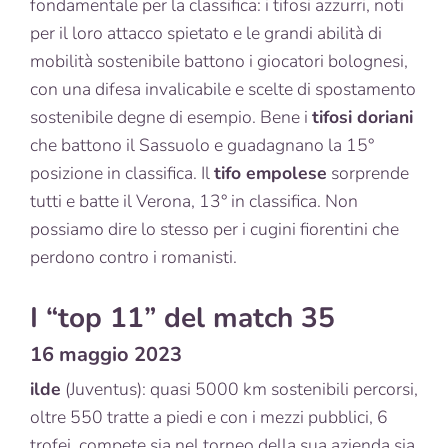
fondamentale per la classifica: i tifosi azzurri, noti
per il loro attacco spietato e le grandi abilità di
mobilità sostenibile battono i giocatori bolognesi,
con una difesa invalicabile e scelte di spostamento
sostenibile degne di esempio. Bene i
tifosi doriani
che battono il Sassuolo e guadagnano la 15°
posizione in classifica. Il
tifo empolese
sorprende
tutti e batte il Verona, 13° in classifica. Non
possiamo dire lo stesso per i cugini fiorentini che
perdono contro i romanisti.
I “top 11” del match 35
16 maggio 2023
ilde
(Juventus): quasi 5000 km sostenibili percorsi,
oltre 550 tratte a piedi e con i mezzi pubblici, 6
trofei, compete sia nel torneo della sua azienda sia