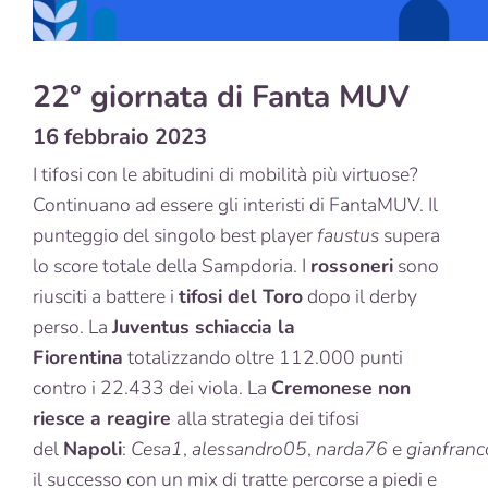
22° giornata di Fanta MUV
16 febbraio 2023
I tifosi con le abitudini di mobilità più virtuose?
Continuano ad essere gli interisti di FantaMUV. Il
punteggio del singolo best player
faustus
supera
lo score totale della Sampdoria. I
rossoneri
sono
riusciti a battere i
tifosi del Toro
dopo il derby
perso. La
Juventus schiaccia la
Fiorentina
totalizzando oltre 112.000 punti
contro i 22.433 dei viola. La
Cremonese non
riesce a reagire
alla strategia dei tifosi
del
Napoli
:
Cesa1
,
alessandro05
,
narda76
e
gianfran
il successo con un mix di tratte percorse a piedi e